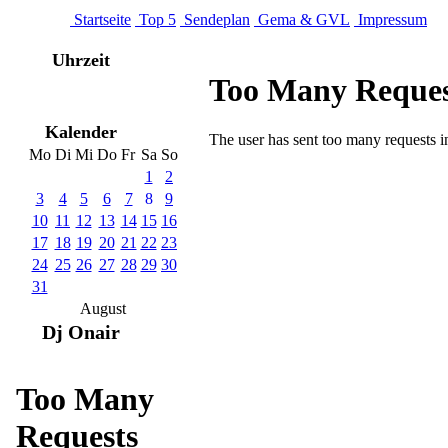
Startseite
Top 5
Sendeplan
Gema & GVL
Impressum
Uhrzeit
Kalender
Mo
Di
Mi
Do
Fr
Sa
So
1
2
3
4
5
6
7
8
9
10
11
12
13
14
15
16
17
18
19
20
21
22
23
24
25
26
27
28
29
30
31
August
Dj Onair