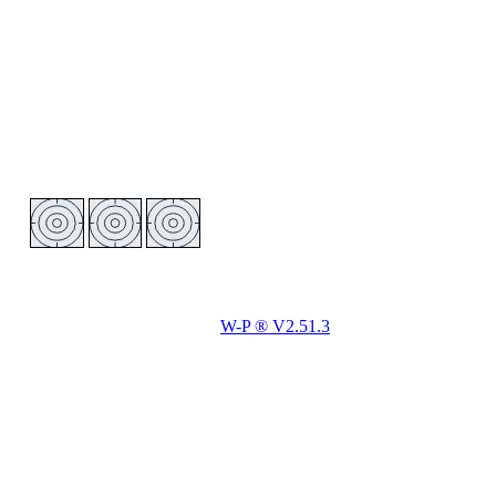
W-P ® V2.51.3