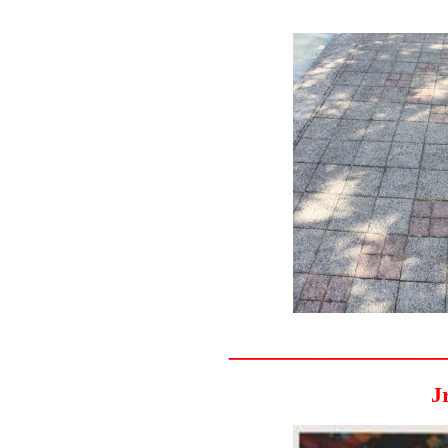
________________
J