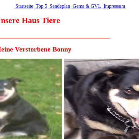
Startseite
Top 5
Sendeplan
Gema & GVL
Impressum
us Tiere
____________________________
ine Verstorbene Bonny