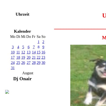
Uhrzeit
Unsere Ha
________________
Kalender
Mo
Di
Mi
Do
Fr
Sa
So
Me
1
2
3
4
5
6
7
8
9
10
11
12
13
14
15
16
17
18
19
20
21
22
23
24
25
26
27
28
29
30
31
August
Dj Onair