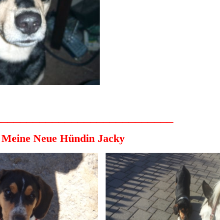
____________________________
 Hündin Jacky